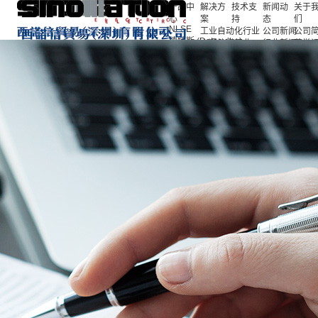
产品中
解决方
技术支
新闻动
关于
心
案
持
态
们
NLSE
工业自动化行业
公司新闻
公司
德特斯 (Detasultra)
交通轨道行业
行业新闻
荣誉
产品中心
EDAC
新能源行业
合作
解决方案
魏德米勒(Weidmüller)
通讯行业
技术支持
西门子(Siemens)
新闻动态
迪比卡（DBK）
关于我们
得洛（Techno）
招聘信息
德力西(DELIXI)
联系我们
繁易(FLEXEM))
EN
IDEC(和泉）
语言
凯科(KATKO)