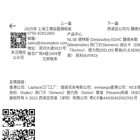
上一篇
下一篇
2025年 上海工博会圆满结束
西诺信公司与 魏
0755-82911893
产品中心
邮箱：
NLSE
德特斯 (Detasultra)
EDAC
魏德米勒
sales@sinomation.com
(Weidmüller)
西门子(Siemens)
迪比卡（DB
地址：滨河大道5022号
（Techno）
德力西(DELIXI)
繁易(FLEXEM)
关注微信
联合广场A座1609室
泉）
凯科(KATKO)
公众号
立即联系
友情链接：
香港公司：Laplace
江门工厂：国诺讯
充电桩公司：evmaega
香港公司：NCE
德
凯科 （Katko）
西门子（Simens）
德力西 （Delixi）
繁易（Flexem)
和泉（IDEC
版权所有 © 2022 西诺信贸易（深圳）有限公司
粤ICP备44030402002591号