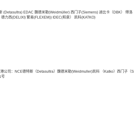
(Detasultra)
EDAC
魏德米勒(Weidmüller)
西门子(Siemens)
迪比卡（DBK）
得洛
）
德力西(DELIXI)
繁易(FLEXEM))
IDEC(和泉）
凯科(KATKO)
港公司：NCE
德特斯（Detasultra）
魏德米勒(Weidmuller)
凯科 （Katko）
西门子（Si
91号