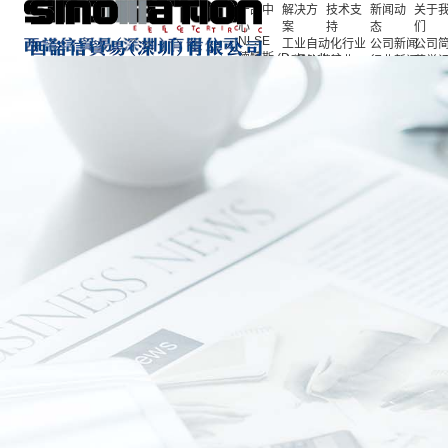
产品中
解决方
技术支
新闻动
关于
心
案
持
态
们
NLSE
工业自动化行业
公司新闻
公司
德特斯 (Detasultra)
交通轨道行业
行业新闻
荣誉
产品中心
EDAC
新能源行业
合作
解决方案
魏德米勒(Weidmüller)
通讯行业
技术支持
西门子(Siemens)
新闻动态
迪比卡（DBK）
关于我们
得洛（Techno）
招聘信息
德力西(DELIXI)
联系我们
繁易(FLEXEM))
EN
IDEC(和泉）
语言
凯科(KATKO)