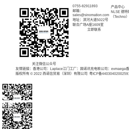
0755-82911893
产品中心
邮箱：
NLSE
德特斯 
sales@sinomation.com
（Techno
地址：滨河大道5022号
联合广场A座1609室
立即联系
关注微信公众号
友情链接：
香港公司：Laplace
江门工厂：国诺讯
充电桩公司：evmaega
香
版权所有 © 2022 西诺信贸易（深圳）有限公司
粤ICP备440304020025